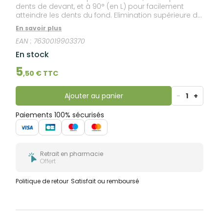
dents de devant, et à 90° (en L) pour facilement
atteindre les dents du fond. Elimination supérieure de
la plaque dentaire grâce à la forme triangulaire des
En savoir plus
brins, permettant d'éliminer 25% de plaque en plus
EAN :
7630019903370
qu'une brossette aux brins traditionnels. Tige
recouverte de nylon, et arrondie pour plus de confort
En stock
et pour protéger les gencives. Protection
antibactérienne des brins. Manche bi-matière pour
5
,
50
€ TTC
une meilleure ergonomie et un meilleur contrôle.
Ajouter au panier
-
1
+
Paiements 100% sécurisés
Retrait en pharmacie
Offert
Politique de retour
Satisfait ou remboursé