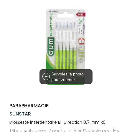
Compléments
CORPS-
VOTRE
Trousse à
alimentaires
CHEVEUX
APPLICATION
pharmacie
DE SANTÉ
Dispositifs
Cheveux
médicaux
Corps
Homme
Solaire
Visage
Survolez la photo
pour zoomer
PARAPHARMACIE
SUNSTAR
Brossette interdentaire Bi-Direction 0,7 mm x6
Tête orientable en 2 positions. A 180°, idéale pour les