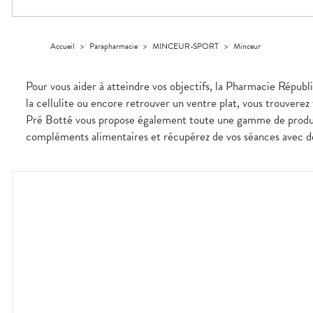
Compléments
CORPS-
VOTRE
Trousse à
alimentaires
CHEVEUX
APPLICATION
pharmacie
DE SANTÉ
Dispositifs
Cheveux
médicaux
Accueil
>
Parapharmacie
>
MINCEUR-SPORT
>
Minceur
Corps
Homme
Pour vous aider à atteindre vos objectifs, la Pharmacie Républ
Solaire
la cellulite ou encore retrouver un ventre plat, vous trouvere
Visage
Pré Botté vous propose également toute une gamme de produit
compléments alimentaires et récupérez de vos séances avec des 