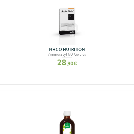
NHCO NUTRITION
Aminosatyl 60 Gélules
28
,
90
€