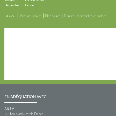
Samedi
:
09:00-20:00
Dimanche
:
Fermé
CGUVL
Mentions légales
Plan du site
Données personnelles et cookies
EN ADÉQUATION AVEC
ANSM
143 boulevard Anatole France