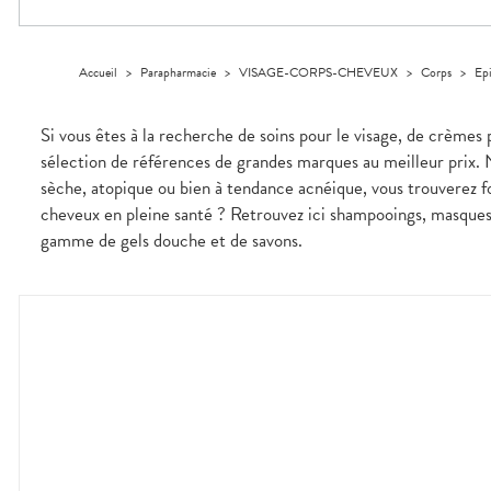
Compléments
CORPS-
VOTRE
Trousse à
alimentaires
CHEVEUX
APPLICATION
pharmacie
DE SANTÉ
Dispositifs
Cheveux
médicaux
Accueil
>
Parapharmacie
>
VISAGE-CORPS-CHEVEUX
>
Corps
>
Epi
Corps
Homme
Si vous êtes à la recherche de soins pour le visage, de crèmes 
Solaire
sélection de références de grandes marques au meilleur prix. 
Visage
sèche, atopique ou bien à tendance acnéique, vous trouverez 
cheveux en pleine santé ? Retrouvez ici shampooings, masques e
gamme de gels douche et de savons.