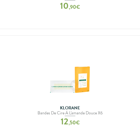
10
,
90
€
KLORANE
Bandes De Cire À L'amande Douce X6
12
,
50
€