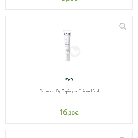
SVR
Palpebral By Topialyse Crème 15ml
16
,
30
€