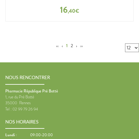
16
,
40
€
‹‹
‹
1
2
›
››
NOUS RENCONTRER
Pharmacie République Pré Botté
1, rue du Pré Botté
35000
Rennes
Tel :
02 99 79 26 94
NOS HORAIRES
Lundi
:
09:00-20:00