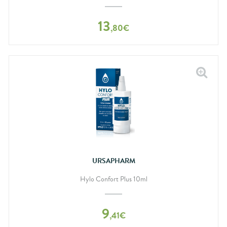
13
,
80
€
URSAPHARM
Hylo Confort Plus 10ml
9
,
41
€