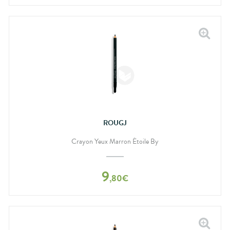
ROUGJ
Crayon Yeux Marron Étoile By
9
,
80
€