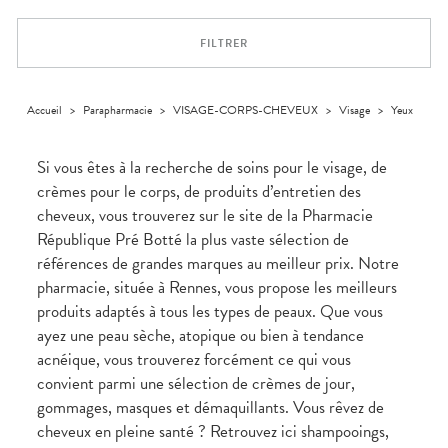
Compléments
CORPS-
VOTRE
Trousse à
alimentaires
CHEVEUX
APPLICATION
pharmacie
DE SANTÉ
FILTRER
Dispositifs
Cheveux
médicaux
Corps
Homme
Accueil
>
Parapharmacie
>
VISAGE-CORPS-CHEVEUX
>
Visage
>
Yeux
Solaire
Visage
Si vous êtes à la recherche de soins pour le visage, de
crèmes pour le corps, de produits d’entretien des
cheveux, vous trouverez sur le site de la Pharmacie
République Pré Botté la plus vaste sélection de
références de grandes marques au meilleur prix. Notre
pharmacie, située à Rennes, vous propose les meilleurs
produits adaptés à tous les types de peaux. Que vous
ayez une peau sèche, atopique ou bien à tendance
acnéique, vous trouverez forcément ce qui vous
convient parmi une sélection de crèmes de jour,
gommages, masques et démaquillants. Vous rêvez de
cheveux en pleine santé ? Retrouvez ici shampooings,