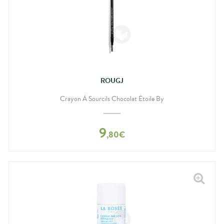
ROUGJ
Crayon À Sourcils Chocolat Étoile By
9
,
80
€