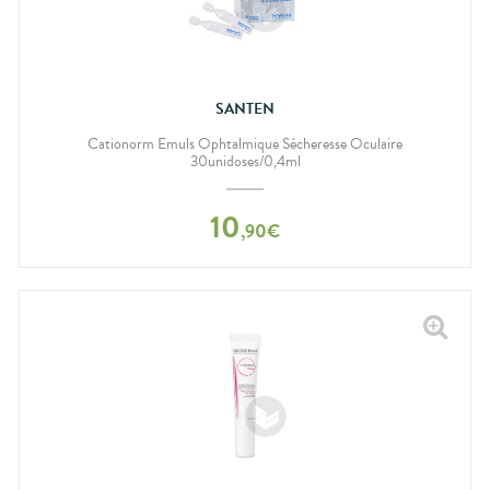
SANTEN
Cationorm Emuls Ophtalmique Sécheresse Oculaire
30unidoses/0,4ml
10
,
90
€