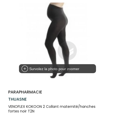
Compléments
CORPS-
VOTRE
Trousse à
alimentaires
CHEVEUX
APPLICATION
pharmacie
DE SANTÉ
Dispositifs
Cheveux
médicaux
Corps
Homme
Solaire
Visage
Survolez la photo pour zoomer
PARAPHARMACIE
THUASNE
VENOFLEX KOKOON 2 Collant maternité/hanches
fortes noir T2N