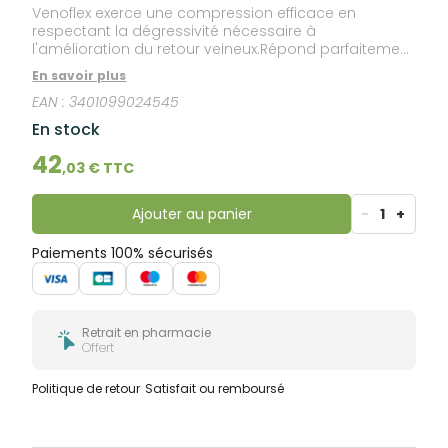
Venoflex exerce une compression efficace en
respectant la dégressivité nécessaire à
l'amélioration du retour veineux.Répond parfaitement
à la prescription médicale.La finesse de la maille et
En savoir plus
la haute qualité des fibres élastiques de Venoflex
EAN :
3401099024545
améliorent à la fois l'esthétique du produit et le
confort du patient :douceur et souplesse,finesse,
En stock
brillance et transparence,facilité d'enfilage.Venoflex,
par ses propriétés, optimise l'observance
42
,
03
€ TTC
thérapeutique.Taille: 2N.Couleur: noir.
Ajouter au panier
-
1
+
Paiements 100% sécurisés
Retrait en pharmacie
Offert
Politique de retour
Satisfait ou remboursé