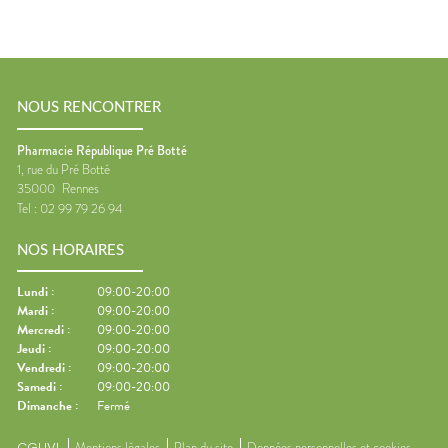
NOUS RENCONTRER
Pharmacie République Pré Botté
1, rue du Pré Botté
35000
Rennes
Tel :
02 99 79 26 94
NOS HORAIRES
Lundi
:
09:00-20:00
Mardi
:
09:00-20:00
Mercredi
:
09:00-20:00
Jeudi
:
09:00-20:00
Vendredi
:
09:00-20:00
Samedi
:
09:00-20:00
Dimanche
:
Fermé
CGUVL
Mentions légales
Plan du site
Données personnelles et cookies