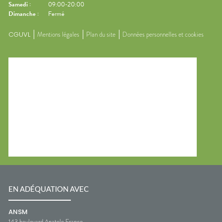
Samedi
:
09:00-20:00
Dimanche
:
Fermé
CGUVL
Mentions légales
Plan du site
Données personnelles et cookies
EN ADÉQUATION AVEC
ANSM
143 boulevard Anatole France