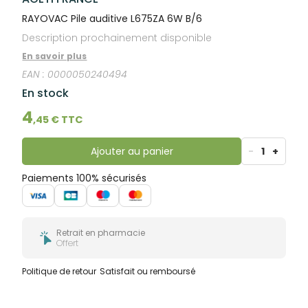
RAYOVAC Pile auditive L675ZA 6W B/6
Description prochainement disponible
En savoir plus
EAN :
0000050240494
En stock
4
,
45
€ TTC
Ajouter au panier
-
1
+
Paiements 100% sécurisés
Retrait en pharmacie
Offert
Politique de retour
Satisfait ou remboursé