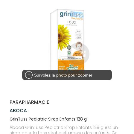
Compléments
CORPS-
VOTRE
Trousse à
alimentaires
CHEVEUX
APPLICATION
pharmacie
DE SANTÉ
Dispositifs
Cheveux
médicaux
Corps
Homme
Solaire
Visage
Survolez la photo pour zoomer
PARAPHARMACIE
ABOCA
GrinTuss Pediatric Sirop Enfants 128 g
Aboca GrinTuss Pediatric Sirop Enfants 128 g est un
sirop pour la toux sèche et grasse des enfants. Ce