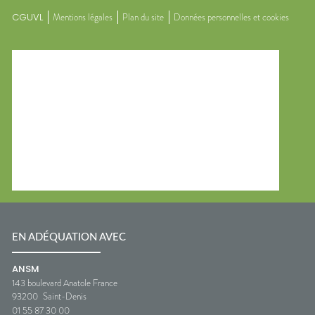
CGUVL
Mentions légales
Plan du site
Données personnelles et cookies
EN ADÉQUATION AVEC
ANSM
143 boulevard Anatole France
93200
Saint-Denis
01 55 87 30 00