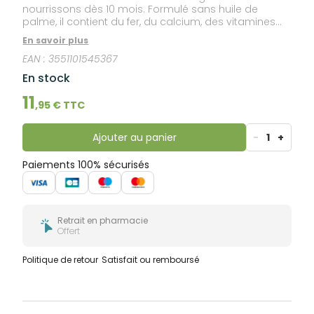
nourrissons dès 10 mois. Formulé sans huile de
palme, il contient du fer, du calcium, des vitamines
pour contribuer au bon fonctionnement du système
En savoir plus
immunitaire de l'enfant.
EAN :
3551101545367
En stock
11
,
95
€ TTC
Ajouter au panier
-
1
+
Paiements 100% sécurisés
Retrait en pharmacie
Offert
Politique de retour
Satisfait ou remboursé