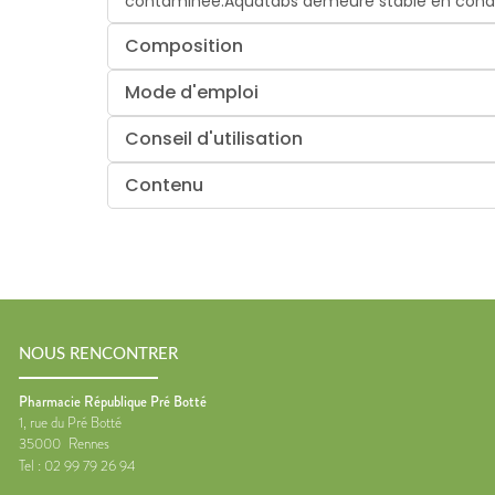
contaminée.Aquatabs demeure stable en condition
Composition
Mode d'emploi
Conseil d'utilisation
Contenu
NOUS RENCONTRER
Pharmacie République Pré Botté
1, rue du Pré Botté
35000
Rennes
Tel :
02 99 79 26 94