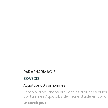
Compléments
CORPS-
VOTRE
Trousse à
alimentaires
CHEVEUX
APPLICATION
pharmacie
DE SANTÉ
Dispositifs
Cheveux
médicaux
Corps
Homme
Solaire
Visage
PARAPHARMACIE
SOVEDIS
Aquatabs 60 comprimés
L'emploi d'Aquatabs prévient les diarrhées et le
contaminée.Aquatabs demeure stable en conditions
En savoir plus