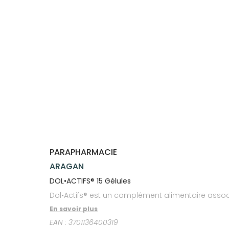
Compléments
CORPS-
VOTRE
Trousse à
alimentaires
CHEVEUX
APPLICATION
pharmacie
DE SANTÉ
Dispositifs
Cheveux
médicaux
Corps
Homme
Solaire
Visage
PARAPHARMACIE
ARAGAN
DOL•ACTIFS® 15 Gélules
Dol•Actifs® est un complément alimentaire assoc
En savoir plus
EAN :
3701136400319