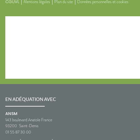
CGUVL
Mentions légales
Plan du site
Données personnelles et cookies
EN ADÉQUATION AVEC
ANSM
143 boulevard Anatole France
93200
Saint-Denis
01 55 87 30 00