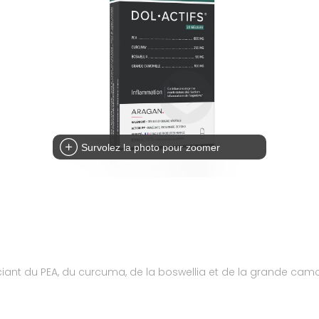
Survolez la photo pour zoomer
iant du PEA, du curcuma, de la boswellia et de la grande cam