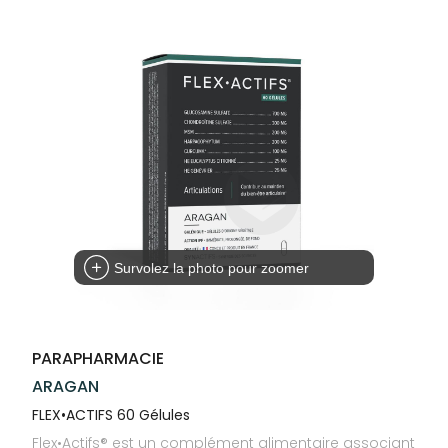
Compléments
CORPS-
VOTRE
Trousse à
alimentaires
CHEVEUX
APPLICATION
pharmacie
DE SANTÉ
Dispositifs
Cheveux
médicaux
Corps
Homme
Solaire
Visage
Survolez la photo pour zoomer
PARAPHARMACIE
ARAGAN
FLEX•ACTIFS 60 Gélules
Flex•Actifs® est un complément alimentaire associant