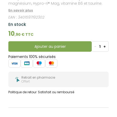
magnésium, Hypro-ri® Mag, vitamine B6 et taurine.
En savoir plus
EAN :
3401597192302
En stock
10
,
90
€ TTC
Ajouter au panier
-
1
+
Paiements 100% sécurisés
Retrait en pharmacie
Offert
Politique de retour
Satisfait ou remboursé