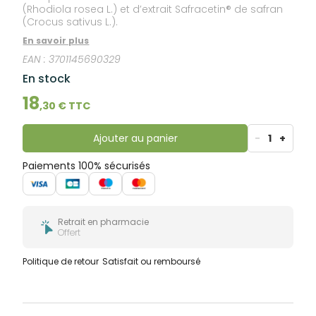
(Rhodiola rosea L.) et d’extrait Safracetin® de safran
(Crocus sativus L.).
En savoir plus
EAN :
3701145690329
En stock
18
,
30
€ TTC
Ajouter au panier
-
1
+
Paiements 100% sécurisés
Retrait en pharmacie
Offert
Politique de retour
Satisfait ou remboursé