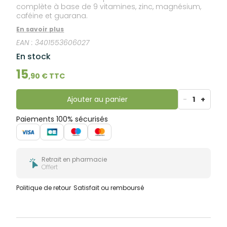
complète à base de 9 vitamines, zinc, magnésium,
caféine et guarana.
En savoir plus
EAN :
3401553606027
En stock
15
,
90
€ TTC
Ajouter au panier
-
1
+
Paiements 100% sécurisés
Retrait en pharmacie
Offert
Politique de retour
Satisfait ou remboursé