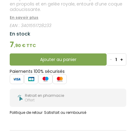
en propolis et en gelée royale, entouré d’une coque
adoucissante.
En savoir plus
EAN :
3401551728233
En stock
7
,
90
€ TTC
Ajouter au panier
-
1
+
Paiements 100% sécurisés
Retrait en pharmacie
Offert
Politique de retour
Satisfait ou remboursé