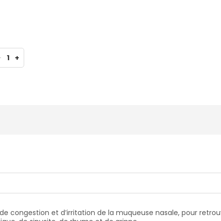
-
1
+
de congestion et d’irritation de la muqueuse nasale, pour retrouv