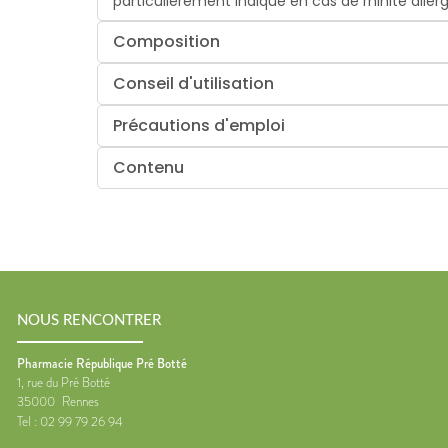
particulièrement indiqué en cas de rhinite aller
Composition
Conseil d'utilisation
Précautions d'emploi
Contenu
NOUS RENCONTRER
Pharmacie République Pré Botté
1, rue du Pré Botté
35000
Rennes
Tel :
02 99 79 26 94