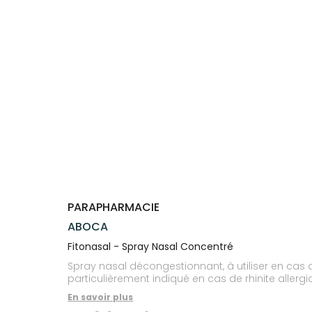
Compléments
CORPS-
VOTRE
Trousse à
alimentaires
CHEVEUX
APPLICATION
pharmacie
DE SANTÉ
Dispositifs
Cheveux
médicaux
Corps
Homme
Solaire
Visage
PARAPHARMACIE
ABOCA
Fitonasal - Spray Nasal Concentré
Spray nasal décongestionnant, à utiliser en cas d
particulièrement indiqué en cas de rhinite allergi
En savoir plus