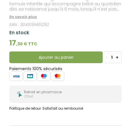
formule infantile qui accompagne bébé au quotidien
dès sa naissance jusqu'à 6 mois, lorsqu'il n'est pas
allaité. Elle est à base d'une association unique
En savoir plus
d'ingrédients dont la DHA (Oméga 3).
EAN :
3041091461292
En stock
17
,
30
€ TTC
Ajouter au panier
-
1
+
Paiements 100% sécurisés
Retrait en pharmacie
Offert
Politique de retour
Satisfait ou remboursé