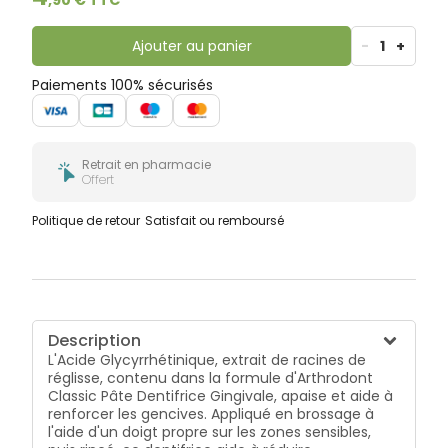
irritées.¹ ¹ Test de tolérance et d'efficacité réalisé
auprès de 44 sujets pendant 21 jours à raison de 3
applications par jour pendant 3 minutes.
Ajouter au panier
-
1
+
Paiements 100% sécurisés
Retrait en pharmacie
Offert
Politique de retour
Satisfait ou remboursé
Description
L'Acide Glycyrrhétinique, extrait de racines de
réglisse, contenu dans la formule d'Arthrodont
Classic Pâte Dentifrice Gingivale, apaise et aide à
renforcer les gencives. Appliqué en brossage à
l'aide d'un doigt propre sur les zones sensibles,