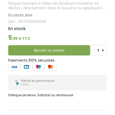
Plaque Dentaire s’utilise de plusieurs manières. En
dilution, directement dans la bouche ou appliqué sur
les dents à l’aide d’un coton-tige. La formule liquide
En savoir plus
d’Inava Dentoplaque révèle la plaque dentaire en la
EAN :
3577056004308
colorant en rouge, pour ensuite mieux perfectionner
le brossage. Une fois le brossage optimal terminé, la
En stock
coloration rouge disparaît, en même temps que la
plaque.
5
,
95
€ TTC
Ajouter au panier
-
1
+
Paiements 100% sécurisés
Retrait en pharmacie
Offert
Politique de retour
Satisfait ou remboursé