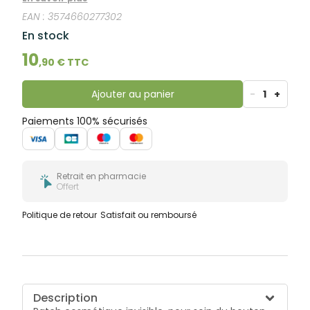
sensations de brûlures, de démangeaison.
EAN :
3574660277302
En stock
10
,
90
€ TTC
Ajouter au panier
-
1
+
Paiements 100% sécurisés
Retrait en pharmacie
Offert
Politique de retour
Satisfait ou remboursé
Description