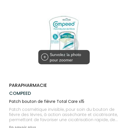
Compléments
CORPS-
VOTRE
Trousse à
alimentaires
CHEVEUX
APPLICATION
pharmacie
DE SANTÉ
Dispositifs
Cheveux
médicaux
Corps
Homme
Solaire
Visage
Survolez la photo
pour zoomer
PARAPHARMACIE
COMPEED
Patch bouton de fièvre Total Care x15
Patch cosmétique invisible, pour soin du bouton de
fièvre des lèvres, à action asséchante et cicatrisante,
permettant de favoriser une cicatrisation rapide, de
soulager immédiatement la douleur locale, les
En savoir plus