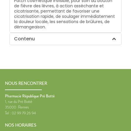
Patch cosmétique invisible, pour soin du bouton
de fièvre des lèvres, à action asséchante et
cicatrisante, permettant de favoriser une
cicatrisation rapide, de soulager immédiatement
la douleur locale, les sensations de brûlures, de
démangeaison.
Contenu
NOUS RENCONTRER
Pharmacie République Pré Botté
1, rue du Pré Botté
35000
Rennes
Tel :
02 99 79 26 94
NOS HORAIRES