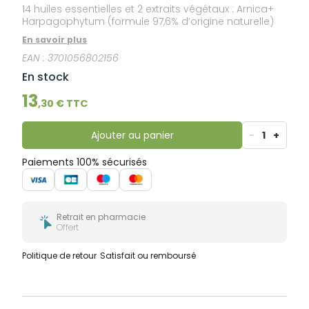
14 huiles essentielles et 2 extraits végétaux : Arnica+
Harpagophytum (formule 97,6% d’origine naturelle)
En savoir plus
EAN :
3701056802156
En stock
13
,
30
€ TTC
Ajouter au panier
-
1
+
Paiements 100% sécurisés
Retrait en pharmacie
Offert
Politique de retour
Satisfait ou remboursé