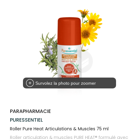
Compléments
CORPS-
VOTRE
Trousse à
alimentaires
CHEVEUX
APPLICATION
pharmacie
DE SANTÉ
Dispositifs
Cheveux
médicaux
Corps
Homme
Solaire
Visage
Survolez la photo pour zoomer
PARAPHARMACIE
PURESSENTIEL
Roller Pure Heat Articulations & Muscles 75 ml
Roller articulation & muscles PURE HEAT® formulé avec