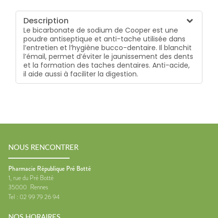
Description
Le bicarbonate de sodium de Cooper est une
poudre antiseptique et anti-tache utilisée dans
l’entretien et l’hygiène bucco-dentaire. Il blanchit
l’émail, permet d’éviter le jaunissement des dents
et la formation des taches dentaires. Anti-acide,
il aide aussi à faciliter la digestion.
NOUS RENCONTRER
Pharmacie République Pré Botté
1, rue du Pré Botté
35000
Rennes
Tel :
02 99 79 26 94
NOS HORAIRES