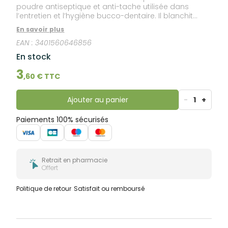
poudre antiseptique et anti-tache utilisée dans
l’entretien et l’hygiène bucco-dentaire. Il blanchit
l’émail, permet d’éviter le jaunissement des dents et
En savoir plus
la formation des taches dentaires. Anti-acide, il aide
EAN :
3401560646856
aussi à faciliter la digestion.
En stock
3
,
60
€ TTC
Ajouter au panier
-
1
+
Paiements 100% sécurisés
Retrait en pharmacie
Offert
Politique de retour
Satisfait ou remboursé