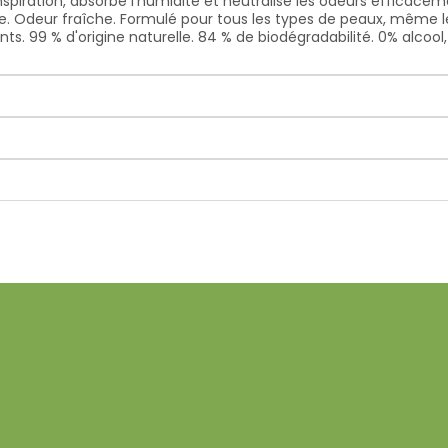
nspiration, absorbe l'humidité et neutralise les odeurs efficace
te. Odeur fraîche. Formulé pour tous les types de peaux, même 
 99 % d'origine naturelle. 84 % de biodégradabilité. 0% alcool