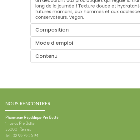
Un déodorant aux probiotiques qui régule la tra
long de la journée ! Texture douce et hydratan
futures mamans, aux hommes et aux adolescents.
conservateurs. Vegan.
Composition
Mode d'emploi
Contenu
NOUS RENCONTRER
Pharmacie République Pré Botté
1, rue du Pré Botté
35000
Rennes
Tel :
02 99 79 26 94