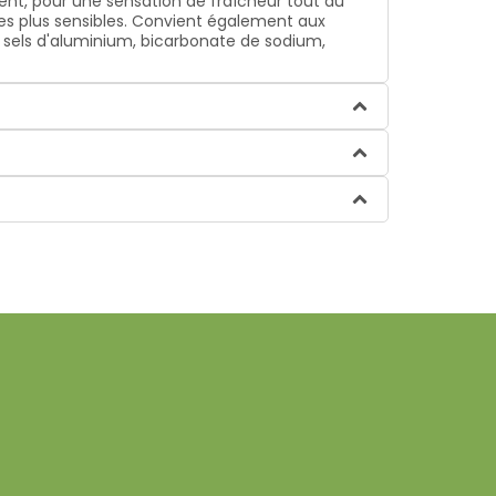
ment, pour une sensation de fraîcheur tout au
les plus sensibles. Convient également aux
, sels d'aluminium, bicarbonate de sodium,