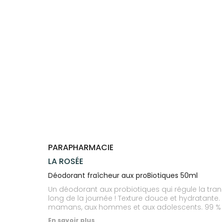
Compléments
CORPS-
VOTRE
Trousse à
alimentaires
CHEVEUX
APPLICATION
pharmacie
DE SANTÉ
Dispositifs
Cheveux
médicaux
Corps
Homme
Solaire
Visage
PARAPHARMACIE
LA ROSÉE
Déodorant fraîcheur aux proBiotiques 50ml
Un déodorant aux probiotiques qui régule la tran
long de la journée ! Texture douce et hydratante
mamans, aux hommes et aux adolescents. 99 % d'o
conservateurs. Vegan.
En savoir plus