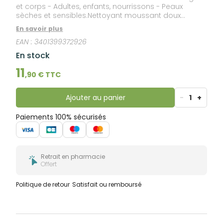
et corps - Adultes, enfants, nourrissons - Peaux
sèches et sensibles.Nettoyant moussant doux
surgras sans savon, formule parfumée, sans
En savoir plus
colorant, hypoallergénique.
EAN :
3401399372926
En stock
11
,
90
€ TTC
Ajouter au panier
-
1
+
Paiements 100% sécurisés
Retrait en pharmacie
Offert
Politique de retour
Satisfait ou remboursé