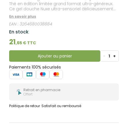
Thé en édition limitée grand format ultra-généreux.
Ce gel douche Nuxe ultra-sensoriel délicieusement
parfumé aux notes fraiches de thé vert nettoie la
En savoir plus
peau en délicatesse pour la laisser douce et
EAN :
3264680038884
confortable. Sa texture fondante se transforme en
une fine mousse rinçable facilement. Un moment
En stock
hors du temps pour le corps et l’esprit. Un geste pour
votre peau avec 95% d'ingrédients d'origine
21
,
65
€ TTC
naturelle.
Ajouter au panier
-
1
+
Paiements 100% sécurisés
Retrait en pharmacie
Offert
Politique de retour
Satisfait ou remboursé