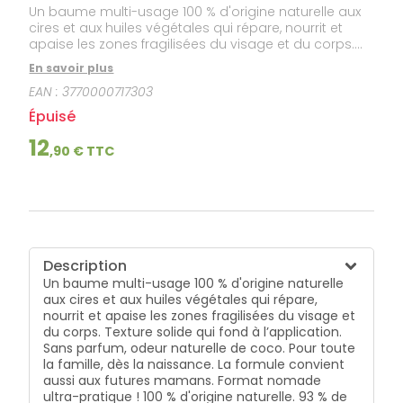
Un baume multi-usage 100 % d'origine naturelle aux
cires et aux huiles végétales qui répare, nourrit et
apaise les zones fragilisées du visage et du corps.
Texture solide qui fond à l’application. Sans parfum,
En savoir plus
odeur naturelle de coco. Pour toute la famille, dès la
EAN :
3770000717303
naissance. La formule convient aussi aux futures
mamans. Format nomade ultra-pratique ! 100 %
Épuisé
d'origine naturelle. 93 % de biodégradabilité.
12
,
90
€ TTC
Description
Un baume multi-usage 100 % d'origine naturelle
aux cires et aux huiles végétales qui répare,
nourrit et apaise les zones fragilisées du visage et
du corps. Texture solide qui fond à l’application.
Sans parfum, odeur naturelle de coco. Pour toute
la famille, dès la naissance. La formule convient
aussi aux futures mamans. Format nomade
ultra-pratique ! 100 % d'origine naturelle. 93 % de