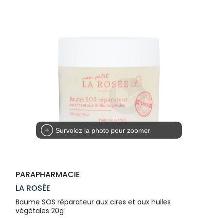
Compléments
CORPS-
VOTRE
Trousse à
alimentaires
CHEVEUX
APPLICATION
pharmacie
DE SANTÉ
Dispositifs
Cheveux
médicaux
Corps
Homme
Solaire
Visage
Survolez la photo pour zoomer
PARAPHARMACIE
LA ROSÉE
Baume SOS réparateur aux cires et aux huiles
végétales 20g