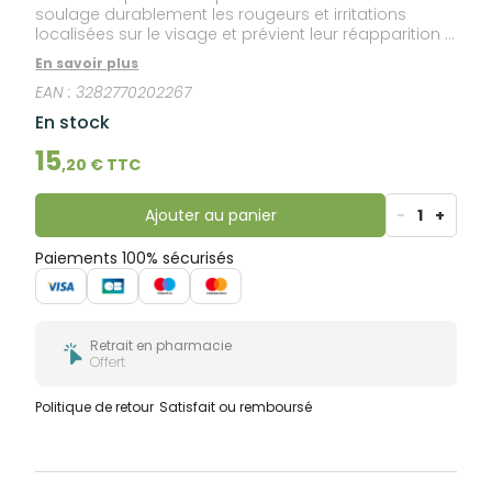
soulage durablement les rougeurs et irritations
localisées sur le visage et prévient leur réapparition •
convient pour une utilisation en phase d’attaque ou
En savoir plus
en phase d’entretien • une texture agréable qui ne
EAN :
3282770202267
colle pas et ne laisse pas de film gras.
En stock
15
,
20
€ TTC
Ajouter au panier
-
1
+
Paiements 100% sécurisés
Retrait en pharmacie
Offert
Politique de retour
Satisfait ou remboursé