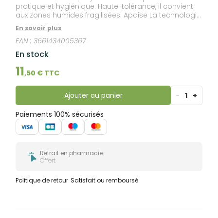
pratique et hygiénique. Haute-tolérance, il convient
aux zones humides fragilisées. Apaise La technologie
brevetée TLR2-Regul et l'Eau Thermale d'Uriage
En savoir plus
apaisent les épidermes fragilisés. Assainit Le
EAN :
3661434005367
Gluconate de Cuivre et l’Oxyde de Zinc régulent la
flore cutanée bactérienne. Absorbe La smectite
En stock
absorbe les excès d’humidité et assèche les zones
humides, suintantes ainsi que les zones de
11
,
50
€ TTC
macération et de plis cutanés.
Ajouter au panier
-
1
+
Paiements 100% sécurisés
Retrait en pharmacie
Offert
Politique de retour
Satisfait ou remboursé