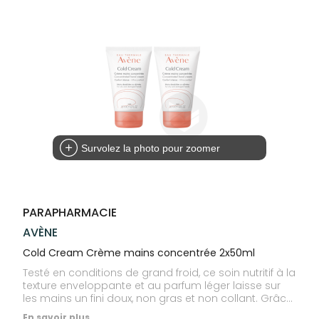
Compléments
CORPS-
VOTRE
Trousse à
alimentaires
CHEVEUX
APPLICATION
pharmacie
DE SANTÉ
Dispositifs
Cheveux
médicaux
Corps
Homme
Solaire
Visage
Survolez la photo pour zoomer
PARAPHARMACIE
AVÈNE
Cold Cream Crème mains concentrée 2x50ml
Testé en conditions de grand froid, ce soin nutritif à la
texture enveloppante et au parfum léger laisse sur
les mains un fini doux, non gras et non collant. Grâce
au cold cream d'Eau Thermale Avène,un mélange
En savoir plus