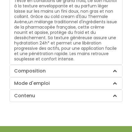
Testé en conditions de grand froid, ce soin nutritif
à la texture enveloppante et au parfum léger
laisse sur les mains un fini doux, non gras et non
collant. Grâce au cold cream d'Eau Thermale
Avène,un mélange traditionnel d'ingrédients issue
de la pharmacopée française, cette crème
nourrit et apaise, protège du froid et du
dessèchement. Sa texture généreuse assure une
hydratation 24h* et permet une libération
progressive des actifs, pour une application facile
et une pénétration rapide. Les mains retrouve
souplesse et confort intense.
Composition
Mode d'emploi
Contenu