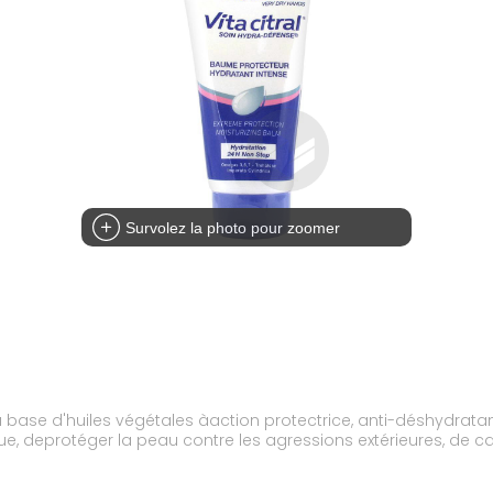
Survolez la photo pour zoomer
 base d'huiles végétales àaction protectrice, anti-déshydrata
ique, deprotéger la peau contre les agressions extérieures, de ca