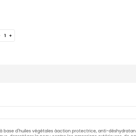
-
1
+
à base d'huiles végétales àaction protectrice, anti-déshydrata