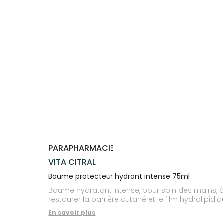
Compléments
CORPS-
VOTRE
Trousse à
alimentaires
CHEVEUX
APPLICATION
pharmacie
DE SANTÉ
Dispositifs
Cheveux
médicaux
Corps
Homme
Solaire
Visage
PARAPHARMACIE
VITA CITRAL
Baume protecteur hydrant intense 75ml
Baume hydratant intense, pour soin des mains, à
restaurer la barrière cutané et le film hydrolipid
En savoir plus