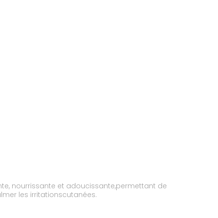
nte, nourrissante et adoucissante,permettant de
lmer les irritationscutanées.