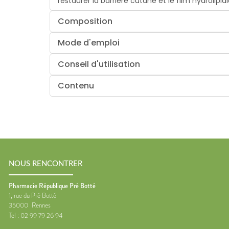
restaurer la barrière cutané et le film hydrolipi
Composition
Mode d'emploi
Conseil d'utilisation
Contenu
NOUS RENCONTRER
Pharmacie République Pré Botté
1, rue du Pré Botté
35000
Rennes
Tel :
02 99 79 26 94