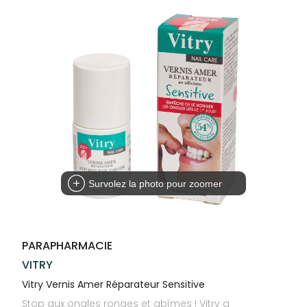
Compléments
CORPS-
VOTRE
Trousse à
alimentaires
CHEVEUX
APPLICATION
pharmacie
DE SANTÉ
Dispositifs
Cheveux
médicaux
Corps
Homme
Solaire
Visage
Survolez la photo pour zoomer
PARAPHARMACIE
VITRY
Vitry Vernis Amer Réparateur Sensitive
Stop aux ongles ronges et abîmes ! Vitry a