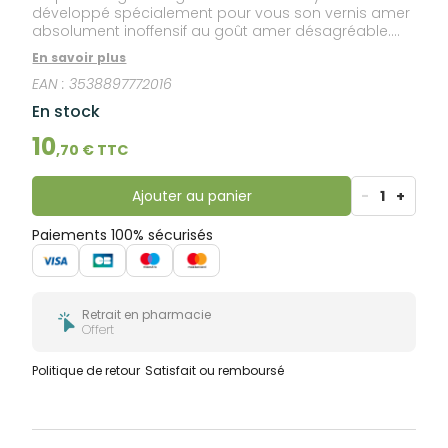
développé spécialement pour vous son vernis amer
absolument inoffensif au goût amer désagréable.
L'amertume de sa formule résiste à l'eau et stoppe
En savoir plus
l'envie de se ronger les ongles et les cuticules.
EAN :
3538897772016
Autorisé pour les enfants à partir de 3 ans, il
empêche de sucer son pouce.
En stock
10
,
70
€ TTC
Ajouter au panier
-
1
+
Paiements 100% sécurisés
Retrait en pharmacie
Offert
Politique de retour
Satisfait ou remboursé