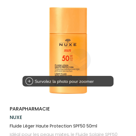
Compléments
CORPS-
VOTRE
Trousse à
alimentaires
CHEVEUX
APPLICATION
pharmacie
DE SANTÉ
Dispositifs
Cheveux
médicaux
Corps
Homme
Solaire
Visage
Survolez la photo pour zoomer
PARAPHARMACIE
NUXE
Fluide Léger Haute Protection SPF50 50ml
Idéal pour les peaux mixtes, le Fluide Solaire SPF50