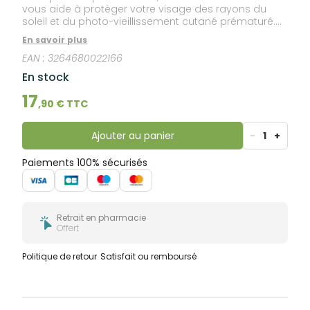
vous aide à protèger votre visage des rayons du
soleil et du photo-vieillissement cutané prématuré.
Secouez son format pocket* ultra-pratique avant
En savoir plus
l'application pour délivrer une texture fluide et légère
EAN :
3264680022166
à effet "peau nue". Résistante à l'eau, sa formule
préserve la peau de la déshydratation et sublime
En stock
votre bronzage. Son parfum d'évasion aux notes
d'Orange douce, de Tiaré et de Vanille est une
17
,
90
€ TTC
irrésistible invitation à profiter de l'été.
Ajouter au panier
-
1
+
Paiements 100% sécurisés
Retrait en pharmacie
Offert
Politique de retour
Satisfait ou remboursé