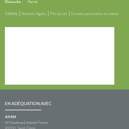
Dimanche
:
Fermé
CGUVL
Mentions légales
Plan du site
Données personnelles et cookies
EN ADÉQUATION AVEC
ANSM
143 boulevard Anatole France
93200
Saint-Denis