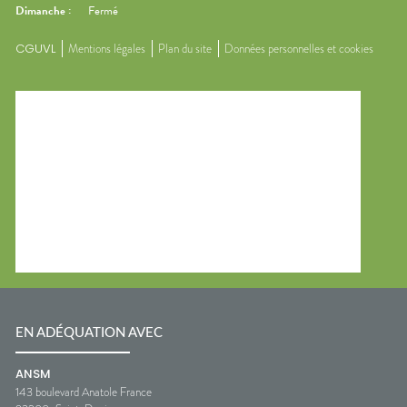
Dimanche
:
Fermé
CGUVL
Mentions légales
Plan du site
Données personnelles et cookies
EN ADÉQUATION AVEC
ANSM
143 boulevard Anatole France