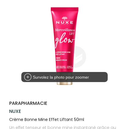
Compléments
CORPS-
VOTRE
Trousse à
alimentaires
CHEVEUX
APPLICATION
pharmacie
DE SANTÉ
Dispositifs
Cheveux
médicaux
Corps
Homme
Solaire
Visage
Survolez la photo pour zoomer
PARAPHARMACIE
NUXE
Crème Bonne Mine Effet Liftant 50ml
Un effet tenseur et bonne mine instantané grâce au