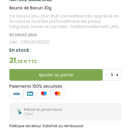
Beurre de Bacuri 30g
Ce beurre issu d’un fruit comestible très apprécié en
Amazonie hydrate profondément les peaux
fatiguées, ternes et tachées. Traditionnellement utilisé
sur les acnés et les boutons du visage. Appliquer sur
En savoir plus
la peau après la douche du soir, laver le lendemain
EAN :
3760120363931
avec le savon de pracaxi. S’utilise sur tous les types
de beau
En stock
21
,
20
€ TTC
Ajouter au panier
-
1
+
Paiements 100% sécurisés
Retrait en pharmacie
Offert
Politique de retour
Satisfait ou remboursé