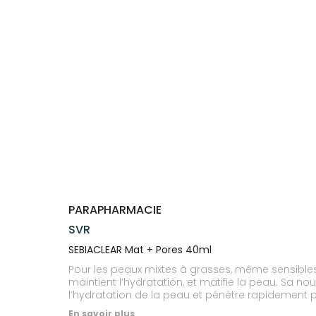
Compléments
CORPS-
VOTRE
Trousse à
alimentaires
CHEVEUX
APPLICATION
pharmacie
DE SANTÉ
Dispositifs
Cheveux
médicaux
Corps
Homme
Solaire
Visage
PARAPHARMACIE
SVR
SEBIACLEAR Mat + Pores 40ml
Pour les peaux mixtes à grasses, même sensibles. 
maintient l’hydratation, et matifie la peau. Sa no
l’hydratation de la peau et pénètre rapidement 
En savoir plus