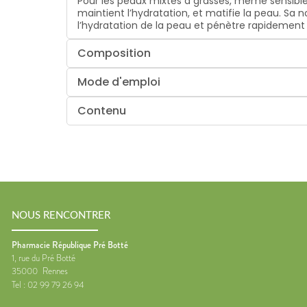
Pour les peaux mixtes à grasses, même sensibles.
maintient l’hydratation, et matifie la peau. Sa 
l’hydratation de la peau et pénètre rapidemen
Composition
Mode d'emploi
Contenu
NOUS RENCONTRER
Pharmacie République Pré Botté
1, rue du Pré Botté
35000
Rennes
Tel :
02 99 79 26 94