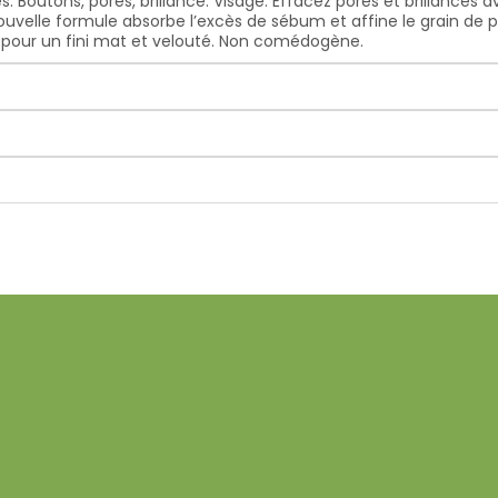
 Boutons, pores, brillance. Visage. Effacez pores et brillances av
nouvelle formule absorbe l’excès de sébum et affine le grain de p
t pour un fini mat et velouté. Non comédogène.