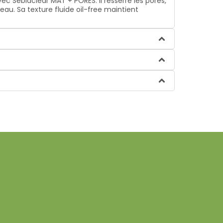
ec Sebiaclear MAT + PORES. Il resserre les pores,
eau. Sa texture fluide oil-free maintient