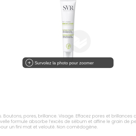
Survolez la photo pour zoomer
Boutons, pores, brillance. Visage. Effacez pores et brillances a
uvelle formule absorbe l’excès de sébum et affine le grain de pea
pour un fini mat et velouté. Non comédogène.