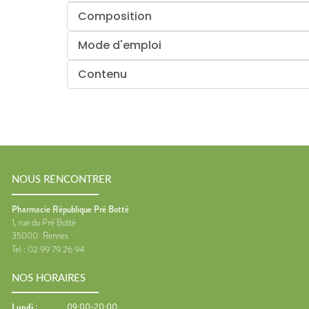
Composition
Mode d'emploi
Contenu
NOUS RENCONTRER
Pharmacie République Pré Botté
1, rue du Pré Botté
35000
Rennes
Tel :
02 99 79 26 94
NOS HORAIRES
Lundi
:
09:00-20:00