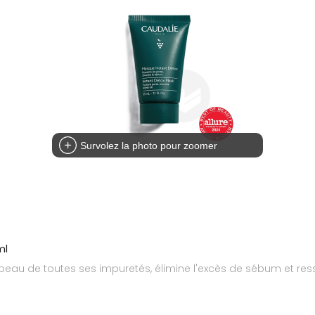
Survolez la photo pour zoomer
ml
eau de toutes ses impuretés, élimine l'excès de sébum et resserr