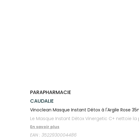
Compléments
CORPS-
VOTRE
Trousse à
alimentaires
CHEVEUX
APPLICATION
pharmacie
DE SANTÉ
Dispositifs
Cheveux
médicaux
Corps
Homme
Solaire
Visage
PARAPHARMACIE
CAUDALIE
Vinoclean Masque Instant Détox à l'Argile Rose 35
Le Masque Instant Détox Vinergetic C+ nettoie la p
En savoir plus
EAN :
3522930004486