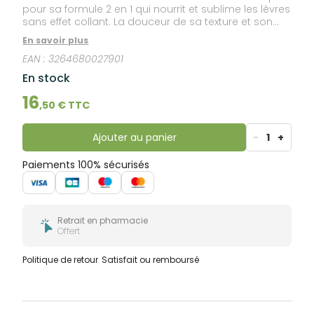
pour sa formule 2 en 1 qui nourrit et sublime les lèvres
sans effet collant. La douceur de sa texture et son
parfum gourmand aux notes de Miel en font un
En savoir plus
geste totalement addictif. Son + : Son capot en bois
EAN :
3264680027901
unique, en forme de cuillère à Miel.
En stock
16
,
50
€ TTC
Ajouter au panier
-
1
+
Paiements 100% sécurisés
Retrait en pharmacie
Offert
Politique de retour
Satisfait ou remboursé