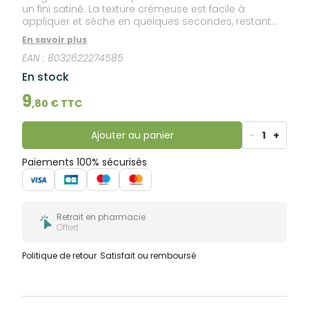
un fini satiné. La texture crémeuse est facile à
appliquer et sèche en quelques secondes, restant
intacte et parfaite pendant longtemps. Dès la
En savoir plus
première application, les lèvres paraissent bien
EAN :
8032622274585
dessinées et séduisantes.
En stock
9
,
80
€ TTC
Ajouter au panier
-
1
+
Paiements 100% sécurisés
Retrait en pharmacie
Offert
Politique de retour
Satisfait ou remboursé