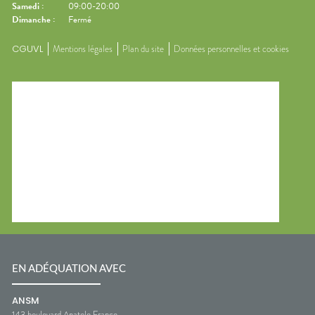
Samedi
:
09:00-20:00
Dimanche
:
Fermé
CGUVL
Mentions légales
Plan du site
Données personnelles et cookies
EN ADÉQUATION AVEC
ANSM
143 boulevard Anatole France