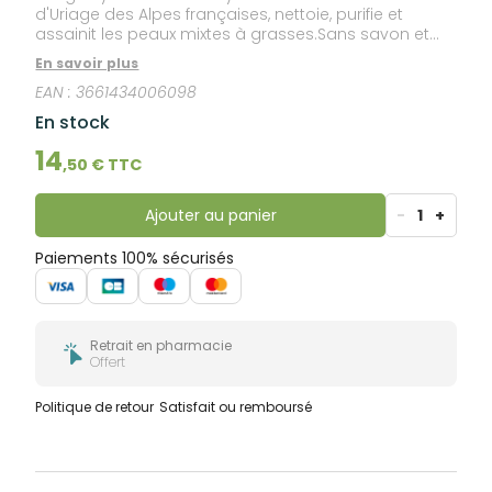
d'Uriage des Alpes françaises, nettoie, purifie et
assainit les peaux mixtes à grasses.Sans savon et
facile à rincer, il élimine en profondeur impuretés et
En savoir plus
excès de sébum, tout en respectant l'épiderme.
EAN :
3661434006098
L'action nettoyante de la base lavante douce est
complétée par l'Extrait d'Epilobe, matifiant et par le
En stock
Glycocolle, apaisant.La peau est propre et nette,
sans être agressée.Hypoallergénique, non
14
,
50
€ TTC
comédogène.
Ajouter au panier
-
1
+
Paiements 100% sécurisés
Retrait en pharmacie
Offert
Politique de retour
Satisfait ou remboursé