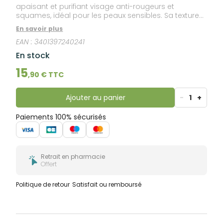
apaisant et purifiant visage anti-rougeurs et
squames, idéal pour les peaux sensibles. Sa texture
légère et non grasse, non parfumée, apaise et
En savoir plus
atténue les rougeurs.
EAN :
3401397240241
En stock
15
,
90
€ TTC
Ajouter au panier
-
1
+
Paiements 100% sécurisés
Retrait en pharmacie
Offert
Politique de retour
Satisfait ou remboursé