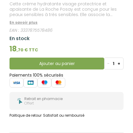
Cette crème hydratante visage protectrice et
apaisante de La Roche Posay est conçue pour les
peaux sensibles à très sensibles. Elle associe la
Glycérine pour hydrater 48 heures, les Céramides
En savoir plus
pour réparer et protéger la barrière cutanée, la
EAN :
3337875578486
Vitamine B3 pour apaiser les picotements et les
sensations d'inconfort, ainsi que l'Eau Thermale de La
En stock
Roche-Posay, anti-irritante. Sans parfum. Sans alcool.
Haute tolérance. Convient aussi aux bébés.
18
,
70
€ TTC
Ajouter au panier
-
1
+
Paiements 100% sécurisés
Retrait en pharmacie
Offert
Politique de retour
Satisfait ou remboursé