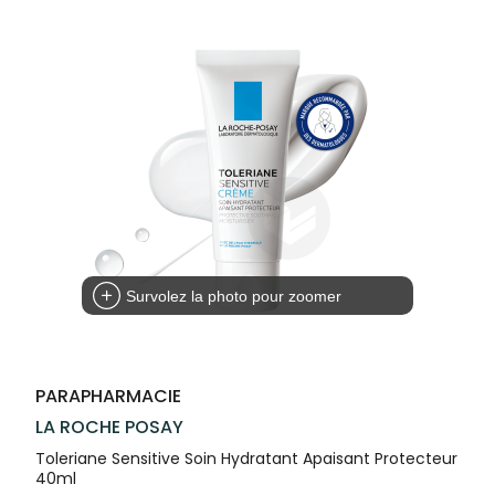
Compléments
CORPS-
VOTRE
Trousse à
alimentaires
CHEVEUX
APPLICATION
pharmacie
DE SANTÉ
Dispositifs
Cheveux
médicaux
Corps
Homme
Solaire
Visage
Survolez la photo pour zoomer
PARAPHARMACIE
LA ROCHE POSAY
Toleriane Sensitive Soin Hydratant Apaisant Protecteur
40ml