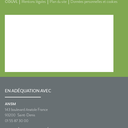
CGUVL
Mentions légales
Plan du site
Données personnelles et cookies
EN ADÉQUATION AVEC
ANSM
143 boulevard Anatole France
93200
Saint-Denis
01 55 87 30 00